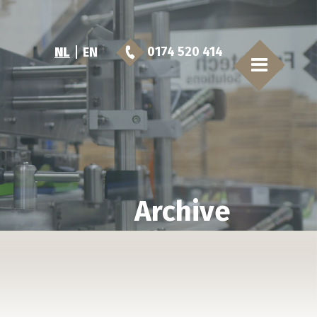
0174 520 414
NL
EN
Archive