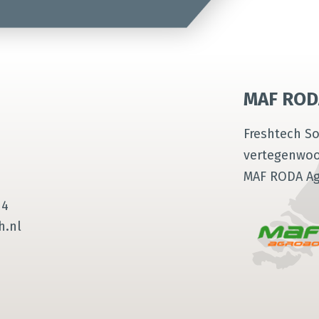
MAF ROD
Freshtech So
vertegenwoo
MAF RODA Ag
14
h.nl